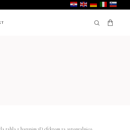
KT
V košarici ni izdelkov.
ela tabla z barvnim 3D efektom za avtopralnico