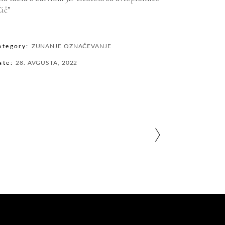
ič”
ategory:
ZUNANJE OZNAČEVANJE
ate:
28. AVGUSTA, 2022