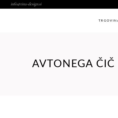
info@tina-design.si
TRGOVIN
AVTONEGA ČIČ