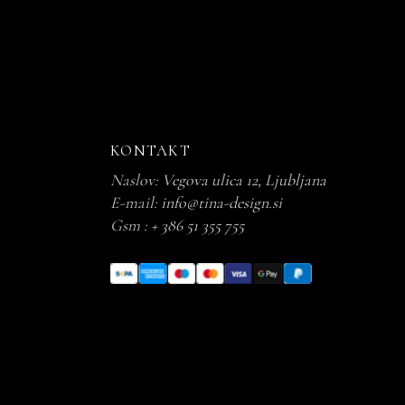
KONTAKT
Naslov:
Vegova ulica 12, Ljubljana
E-mail:
info@tina-design.si
Gsm :
+ 386 51 355 755