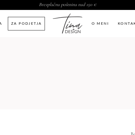
Brezplačna poštnina nad 150 €
A
ZA PODJETJA
O MENI
KONTA
B