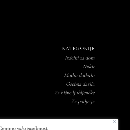
KATEGORIJE
Izdelki za dom
Nakit
Modni dodatki
Osebna darila
Za hišne ljubljenčke
Za podjetja
Cenimo vašo zasebnost