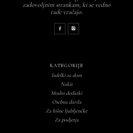
zadovoljnim strankam, ki se vedno
rade vračajo.
KATEGORIJE
Izdelki za dom
Nakit
Modni dodatki
Osebna darila
Za hišne ljubljenčke
Za podjetja