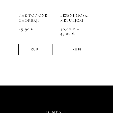
več
več
različic.
različic.
THE TOP ONE
LESENI MOŠKI
Možnosti
Možnosti
CHOKERJI
METULJČKI
lahko
lahko
izberete
izberete
49,90
€
40,00
€
–
CENOVNI
45,00
€
na
na
RAZPON:
strani
strani
OD
izdelka
izdelka
40,00 €
KUPI
KUPI
DO
45,00 €
KONTAKT