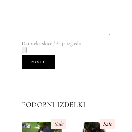
Datoteka skice / želje izgleda
POŠLJI
PODOBNI IZDELKI
Sale
Sale