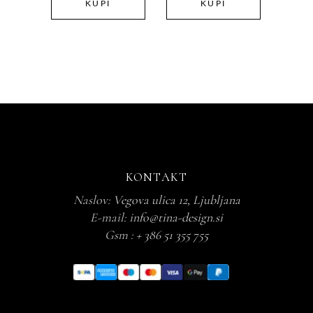
KUPI
KUPI
31,20 €
DO
45,00 €
KONTAKT
Naslov:
Vegova ulica 12, Ljubljana
E-mail:
info@tina-design.si
Gsm :
+ 386 51 355 755