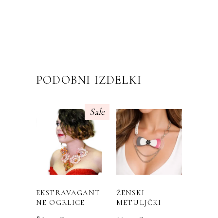
PODOBNI IZDELKI
Sale
Ta
Ta
izdelek
izdelek
ima
ima
več
več
različic.
različic.
EKSTRAVAGANT
ŽENSKI
Možnosti
Možnosti
NE OGRLICE
METULJČKI
lahko
lahko
izberete
izberete