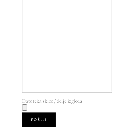
Datoteka skice / želje izgleda
POŠLJI