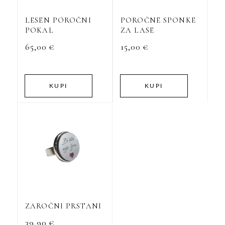
različic.
Možnosti
LESEN POROČNI
POROČNE SPONKE
lahko
POKAL
ZA LASE
izberete
65,00
€
15,00
€
na
strani
izdelka
KUPI
KUPI
Ta
izdelek
ima
več
različic.
Možnosti
ZAROČNI PRSTANI
lahko
39,90
€
izberete