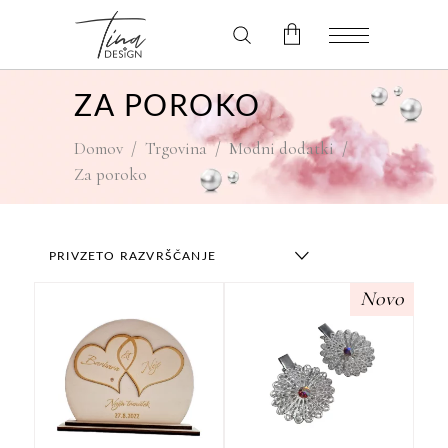
ZA POROKO
V košarici ni izdelkov.
Domov
/
Trgovina
/
Modni dodatki
/
Za poroko
PRIVZETO RAZVRŠČANJE
Novo
Ta
izdelek
ima
več