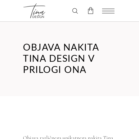
V košarici ni izdelkov.
OBJAVA NAKITA
TINA DESIGN V
PRILOGI ONA
Objava različnega unikatnega nakita Tina