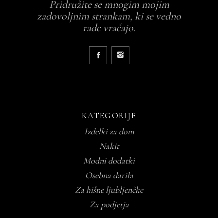
Pridružite se mnogim mojim
zadovoljnim strankam, ki se vedno
rade vračajo.
KATEGORIJE
Izdelki za dom
Nakit
Modni dodatki
Osebna darila
Za hišne ljubljenčke
Za podjetja