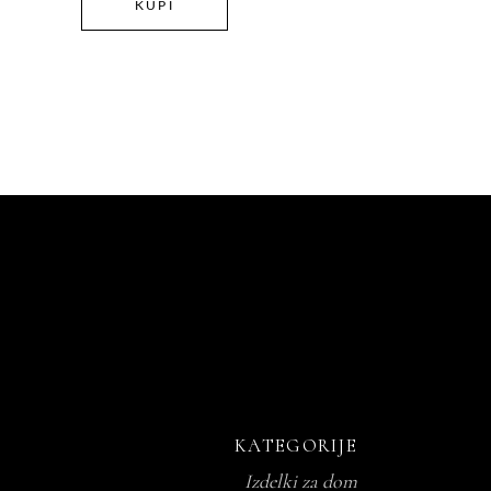
85,00 €
KUPI
0 €
DO
150,00 €
KATEGORIJE
Izdelki za dom