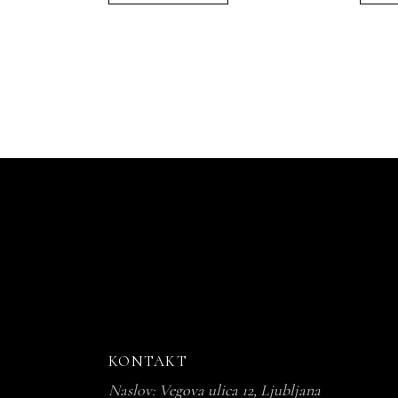
DO
10,90 €
KONTAKT
Naslov:
Vegova ulica 12, Ljubljana