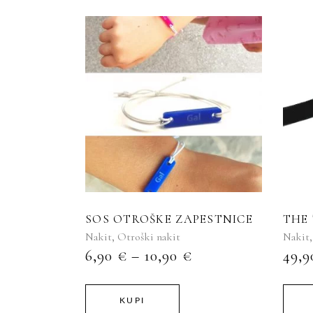
Ta
izdelek
ima
več
različic.
Možnosti
lahko
izberete
SOS OTROŠKE ZAPESTNICE
THE 
na
,
Nakit
Otroški nakit
Nakit
strani
CENOVNI
6,90
€
–
10,90
€
49,
izdelka
RAZPON:
OD
6,90 €
KUPI