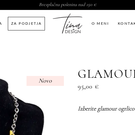
Brezplačna poštnina nad 150 €
A
ZA PODJETJA
O MENI
KONTA
GLAMOUR
Novo
95,00
€
Izberite glamour ogrlic