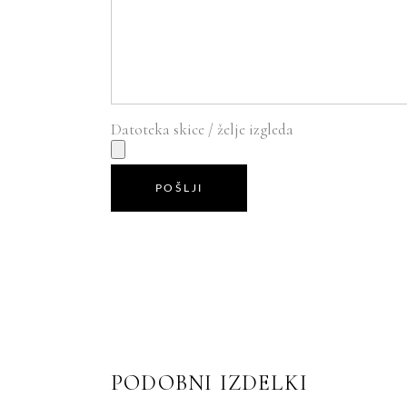
Datoteka skice / želje izgleda
POŠLJI
PODOBNI IZDELKI