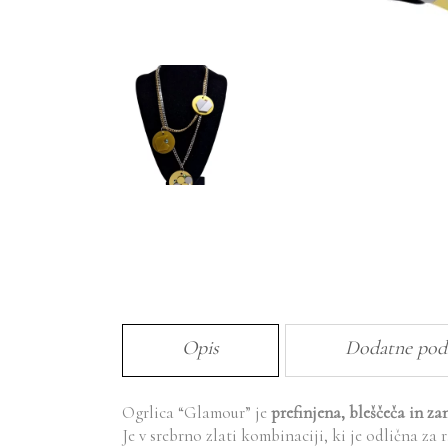
Opis
Dodatne pod
Ogrlica “Glamour” je
prefinjena, bleščeča in za
Je v srebrno zlati kombinaciji, ki je odlična za r