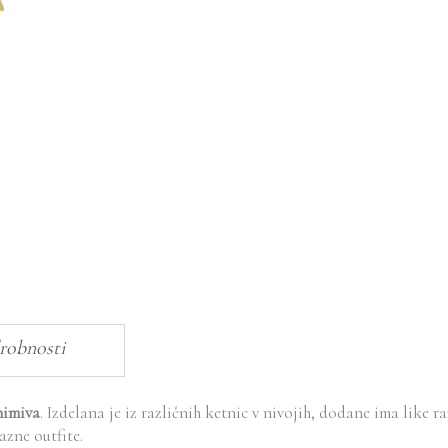
robnosti
nimiva
. Izdelana je iz različnih ketnic v nivojih, dodane ima like r
azne outfite.