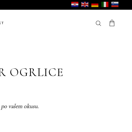
KT
V košarici ni izdelkov.
 OGRLICE
o po vašem okusu.