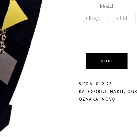
Model
Izberi možnost
s krogi
z liki
KUPI
ŠIFRA:
012-23
KATEGORIJI:
NAKIT
,
OGR
OZNAKA:
NOVO