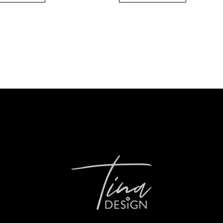
DO
60,0