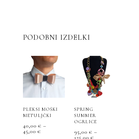
PODOBNI IZDELKI
Ta
Ta
izdelek
izdelek
ima
ima
več
več
različic.
različic.
PLEKSI MOŠKI
SPRING
Možnosti
Možnosti
METULJČKI
SUMMER
lahko
lahko
OGRLICE
izberete
izberete
40,00
€
–
CENOVNI
45,00
€
na
na
95,00
€
–
RAZPON:
CENOVNI
125,00
€
strani
strani