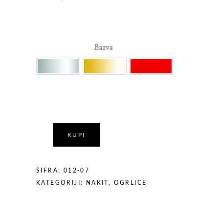
Barva
Izberi možnost
pearl srebrna
pearl zlata
rdeča
KUPI
ŠIFRA:
012-07
KATEGORIJI:
NAKIT
,
OGRLICE