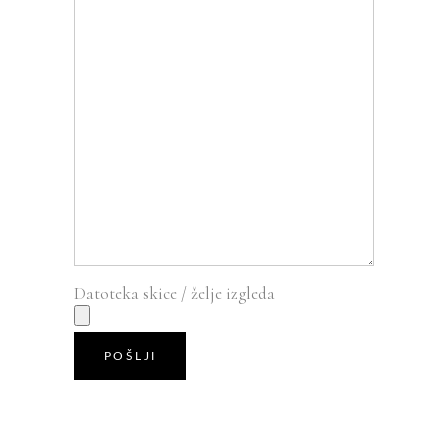
Datoteka skice / želje izgleda
POŠLJI