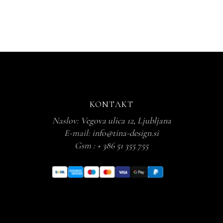
35,00 €
KONTAKT
Naslov:
Vegova ulica 12, Ljubljana
E-mail:
info@tina-design.si
Gsm :
+ 386 51 355 755