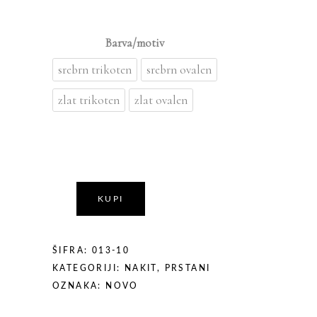
Barva/motiv
Izberi možnost
srebrn trikoten
srebrn ovalen
zlat trikoten
zlat ovalen
KUPI
ŠIFRA:
013-10
KATEGORIJI:
NAKIT
,
PRSTANI
OZNAKA:
NOVO