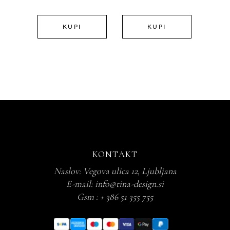
RAZPON:
strani
strani
OD
izdelka
izdelka
34,90 €
KUPI
KUPI
DO
60,00 €
KONTAKT
Naslov:
Vegova ulica 12, Ljubljana
E-mail:
info@tina-design.si
Gsm :
+ 386 51 355 755